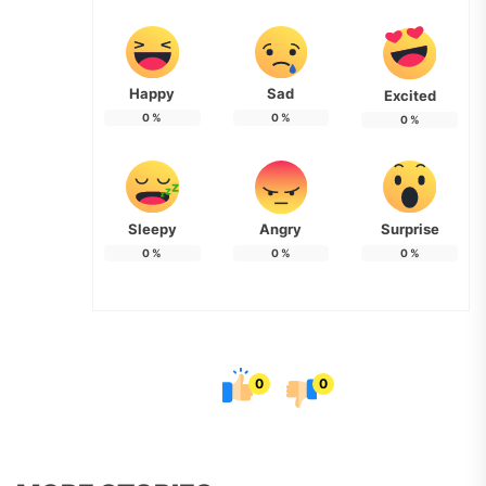
Happy
Sad
Excited
0
%
0
%
0
%
Sleepy
Angry
Surprise
0
%
0
%
0
%
0
0