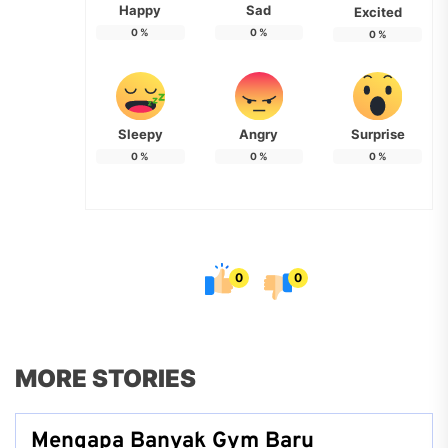
Happy
Sad
Excited
0
%
0
%
0
%
Sleepy
Angry
Surprise
0
%
0
%
0
%
0
0
MORE STORIES
Mengapa Banyak Gym Baru