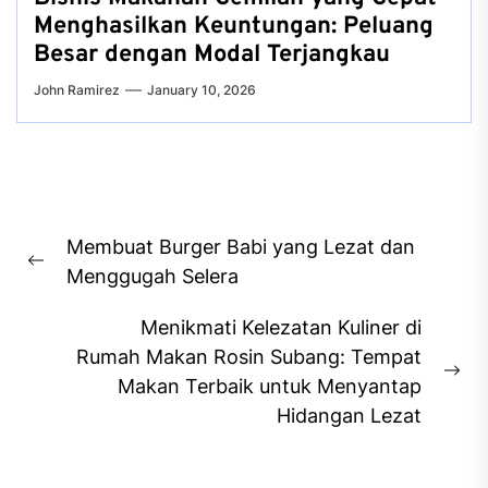
Menghasilkan Keuntungan: Peluang
Besar dengan Modal Terjangkau
John Ramirez
January 10, 2026
Post
Membuat Burger Babi yang Lezat dan
navigation
Previous
Menggugah Selera
post:
Menikmati Kelezatan Kuliner di
Rumah Makan Rosin Subang: Tempat
Ne
Makan Terbaik untuk Menyantap
pos
Hidangan Lezat