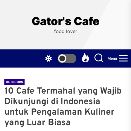
Skip
to
the
Gator's Cafe
content
food lover
Menu
OUTDOORS
10 Cafe Termahal yang Wajib
Dikunjungi di Indonesia
untuk Pengalaman Kuliner
yang Luar Biasa