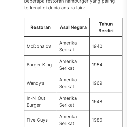
Beberapa restoran hamburger yang paling
terkenal di dunia antara lain:
Tahun
Restoran
Asal Negara
Berdiri
Amerika
McDonald’s
1940
Serikat
Amerika
Burger King
1954
Serikat
Amerika
Wendy’s
1969
Serikat
In-N-Out
Amerika
1948
Burger
Serikat
Amerika
Five Guys
1986
Serikat