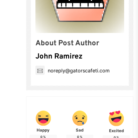
About Post Author
John Ramirez
noreply@gatorscafeti.com
Happy
Sad
Excited
0
%
0
%
0
%