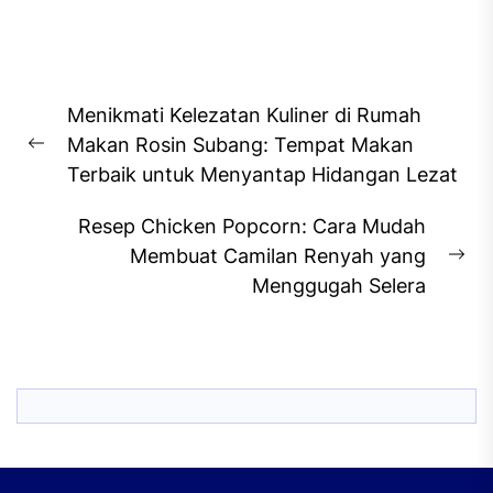
Post
Menikmati Kelezatan Kuliner di Rumah
navigation
Makan Rosin Subang: Tempat Makan
Previous
Terbaik untuk Menyantap Hidangan Lezat
post:
Resep Chicken Popcorn: Cara Mudah
Membuat Camilan Renyah yang
Ne
Menggugah Selera
pos